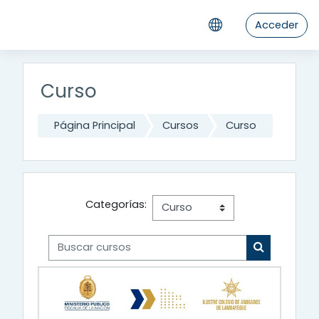
Salta al contenido principal
Acceder
Curso
Página Principal
Cursos
Curso
Categorías:
Buscar cursos
Buscar cur