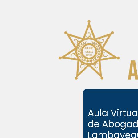
Salta al contenido principal
Aula Virtua
de Abogad
Lambayeq